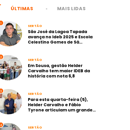
ÚLTIMAS
MAIS LIDAS
1
SERTÃO
São José da Lagoa Tapada
avança no Ideb 2025 e Escola
Celestino Gomes de Sá
alcança nota 7,1 na gestão
Neto de Coraci
2
SERTÃO
Em Sousa, gestão Helder
Carvalho tem maior IDEB da
história com nota 6,8
3
SERTÃO
Para esta quarta-feira (5),
Helder Carvalho e Fábio
Tyrone articulam um grande
anúncio para Sousa
4
SERTÃO