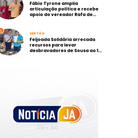
Fábio Tyrone amplia
articulação política e recebe
apoio do vereador Rafa de
Camurupim, mais votado de
Marcação-PB
5
SERTÃO
Feijoada Solidária arrecada
recursos para levar
desbravadores de Sousa ao 1º
Campori dos Sertões