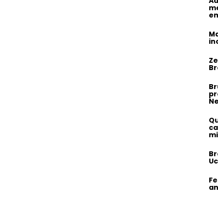
Ad
me
em
Ma
in
Ze
Br
Br
pr
N
Qu
ca
mi
Br
Uc
Fe
an