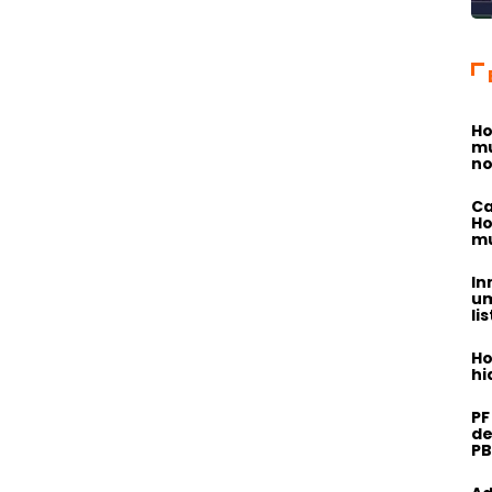
Ho
mu
no
Ca
Ho
mu
In
um
li
Ho
hi
PF
de
PB