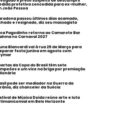
vogado é preso suspeito de descumprir
dida protetiva concedida para ex-mulher,
 João Pessoa
radona passou últimos dias acamado,
chado e resignado, diz seu massagista
ca Pagodinho retorna ao Camarote Bar
ahma no Carnaval 2027
una Biancardi vai à rua 25 de Março para
eparar festa junina em agosto com
eymar
artas da Copa do Brasil têm sete
mpeões e um vice na briga por premiação
lionária
asil pode ser mediador na Guerra da
rânia, diz chanceler da Suécia
stival de Música Doida reúne arte e luta
timanicomial em Belo Horizonte