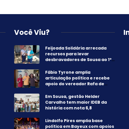
Você Viu?
I
Feijoada Solidária arrecada
recursos para levar
desbravadores de Sousa ao 1º
Campori dos Sertões
Fábio Tyrone amplia
articulação política e recebe
apoio do vereador Rafa de
Camurupim, mais votado de
Marcação-PB
Em Sousa, gestão Helder
Carvalho tem maior IDEB da
história com nota 6,8
Lindolfo Pires amplia base
política em Bayeux com apoios