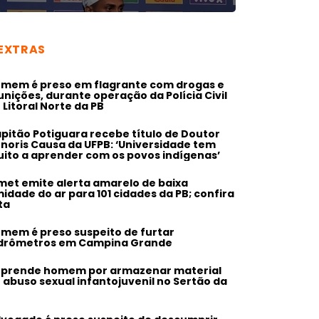
EXTRAS
mem é preso em flagrante com drogas e
nições, durante operação da Polícia Civil
 Litoral Norte da PB
pitão Potiguara recebe título de Doutor
noris Causa da UFPB: ‘Universidade tem
ito a aprender com os povos indígenas’
met emite alerta amarelo de baixa
idade do ar para 101 cidades da PB; confira
sta
mem é preso suspeito de furtar
drômetros em Campina Grande
 prende homem por armazenar material
 abuso sexual infantojuvenil no Sertão da