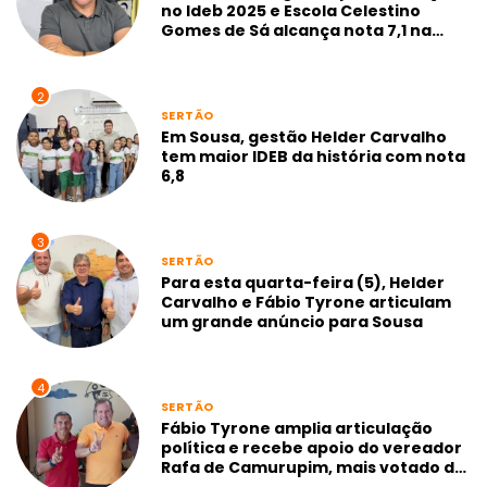
no Ideb 2025 e Escola Celestino
Gomes de Sá alcança nota 7,1 na
gestão Neto de Coraci
2
SERTÃO
Em Sousa, gestão Helder Carvalho
tem maior IDEB da história com nota
6,8
3
SERTÃO
Para esta quarta-feira (5), Helder
Carvalho e Fábio Tyrone articulam
um grande anúncio para Sousa
4
SERTÃO
Fábio Tyrone amplia articulação
política e recebe apoio do vereador
Rafa de Camurupim, mais votado de
Marcação-PB